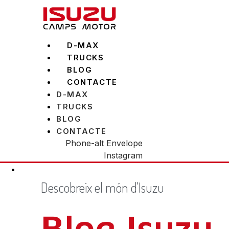
Vés
al
contingut
D-MAX
TRUCKS
BLOG
CONTACTE
D-MAX
TRUCKS
BLOG
CONTACTE
Phone-alt
Envelope
Instagram
Descobreix el món d'Isuzu
Blog Isuzu