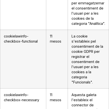
per emmagatzemar
el consentiment de
l'usuari per a les
cookies de la
categoria "Analítica".
cookielawinfo-
11
La cookie
checkbox-functional
mesos
s'estableix pel
consentiment de la
cookie GDPR per
registrar el
consentiment de
l'usuari per a les
cookies a la
categoria
"Funcionals".
cookielawinfo-
11
Aquesta galeta
checkbox-necessary
mesos
l'estableix el
connector de