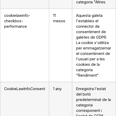
categoria "Altres.
cookielawinfo-
11
Aquesta galeta
checkbox-
mesos
l'estableix el
performance
connector de
consentiment de
galetes de GDPR.
La cookie s'utilitza
per emmagatzemar
el consentiment de
l'usuari per a les
cookies de la
categoria
"Rendiment".
CookieLawInfoConsent
1 any
Enregistra l'estat
del botó
predeterminat de la
categoria
corresponent i
l'estat de CCPA.