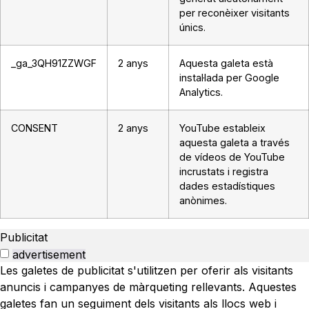
per reconèixer visitants
únics.
_ga_3QH91ZZWGF
2 anys
Aquesta galeta està
instal·lada per Google
Analytics.
CONSENT
2 anys
YouTube estableix
aquesta galeta a través
de vídeos de YouTube
incrustats i registra
dades estadístiques
anònimes.
Publicitat
advertisement
Les galetes de publicitat s'utilitzen per oferir als visitants
anuncis i campanyes de màrqueting rellevants. Aquestes
galetes fan un seguiment dels visitants als llocs web i