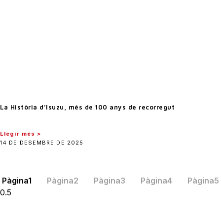
La Història d’Isuzu, més de 100 anys de recorregut
Llegir més >
14 DE DESEMBRE DE 2025
Pàgina
1
Pàgina
2
Pàgina
3
Pàgina
4
Pàgina
5