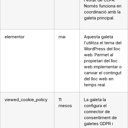
Només funciona en
coordinació amb la
galeta principal.
elementor
mai
Aquesta galeta
l'utilitza el tema del
WordPress del lloc
web. Permet al
propietari del lloc
web implementar o
canviar el contingut
del lloc web en
temps real.
viewed_cookie_policy
11
La galeta la
mesos
configura el
connector de
consentiment de
galetes GDPR i