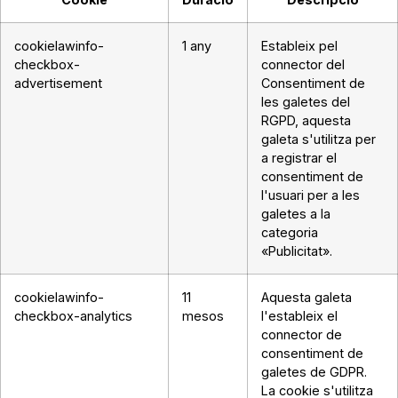
cookielawinfo-
1 any
Estableix pel
checkbox-
connector del
advertisement
Consentiment de
les galetes del
RGPD, aquesta
galeta s'utilitza per
a registrar el
consentiment de
l'usuari per a les
galetes a la
categoria
«Publicitat».
cookielawinfo-
11
Aquesta galeta
checkbox-analytics
mesos
l'estableix el
connector de
consentiment de
galetes de GDPR.
La cookie s'utilitza