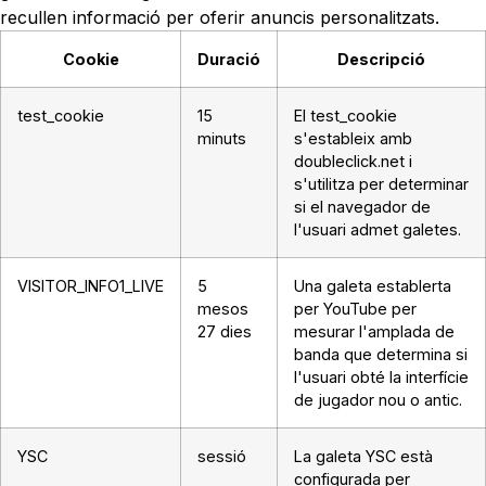
recullen informació per oferir anuncis personalitzats.
Cookie
Duració
Descripció
test_cookie
15
El test_cookie
minuts
s'estableix amb
doubleclick.net i
s'utilitza per determinar
si el navegador de
l'usuari admet galetes.
VISITOR_INFO1_LIVE
5
Una galeta establerta
mesos
per YouTube per
27 dies
mesurar l'amplada de
banda que determina si
l'usuari obté la interfície
de jugador nou o antic.
YSC
sessió
La galeta YSC està
configurada per