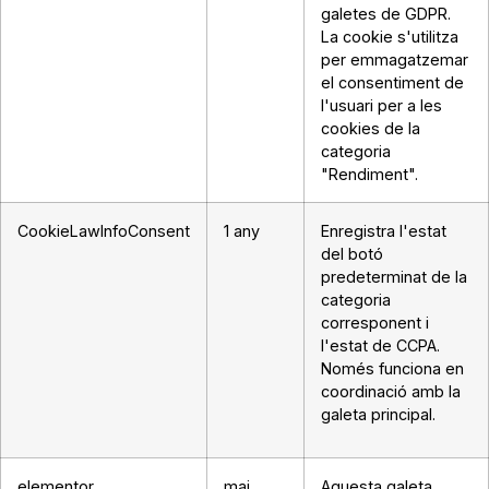
galetes de GDPR.
La cookie s'utilitza
per emmagatzemar
el consentiment de
l'usuari per a les
cookies de la
categoria
"Rendiment".
CookieLawInfoConsent
1 any
Enregistra l'estat
del botó
predeterminat de la
categoria
corresponent i
l'estat de CCPA.
Només funciona en
coordinació amb la
galeta principal.
elementor
mai
Aquesta galeta