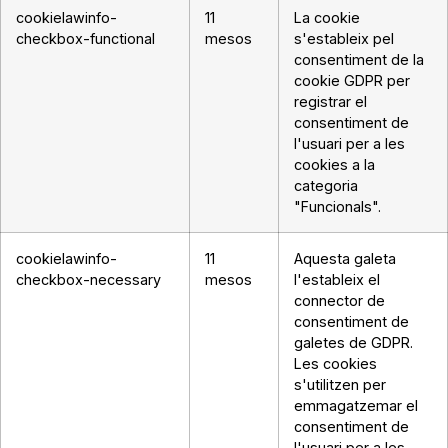
cookielawinfo-
11
La cookie
checkbox-functional
mesos
s'estableix pel
consentiment de la
cookie GDPR per
registrar el
consentiment de
l'usuari per a les
cookies a la
categoria
"Funcionals".
cookielawinfo-
11
Aquesta galeta
checkbox-necessary
mesos
l'estableix el
connector de
consentiment de
galetes de GDPR.
Les cookies
s'utilitzen per
emmagatzemar el
consentiment de
l'usuari per a les