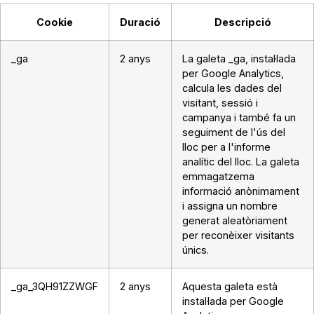
Cookie
Duració
Descripció
_ga
2 anys
La galeta _ga, instal·lada
per Google Analytics,
calcula les dades del
visitant, sessió i
campanya i també fa un
seguiment de l'ús del
lloc per a l'informe
analític del lloc. La galeta
emmagatzema
informació anònimament
i assigna un nombre
generat aleatòriament
per reconèixer visitants
únics.
_ga_3QH91ZZWGF
2 anys
Aquesta galeta està
instal·lada per Google