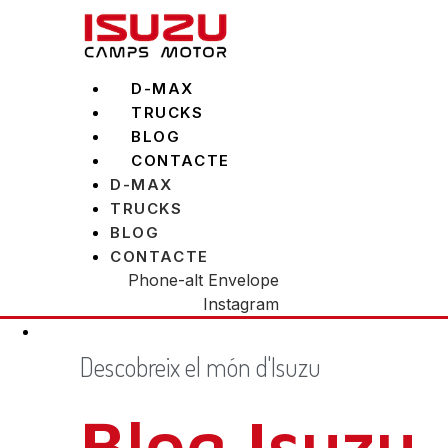
Vés
al
contingut
D-MAX
TRUCKS
BLOG
CONTACTE
D-MAX
TRUCKS
BLOG
CONTACTE
Phone-alt
Envelope
Instagram
Descobreix el món d'Isuzu
Blog Isuzu