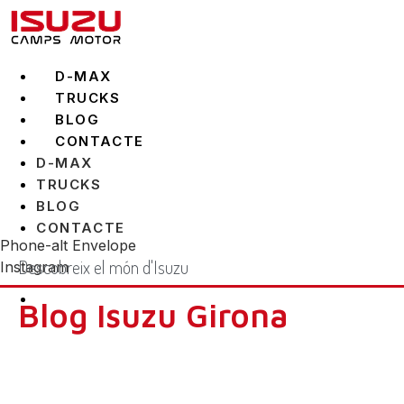
Vés
al
contingut
D-MAX
TRUCKS
BLOG
CONTACTE
D-MAX
TRUCKS
BLOG
CONTACTE
Phone-alt
Envelope
Descobreix el món d'Isuzu
Instagram
Blog Isuzu Girona