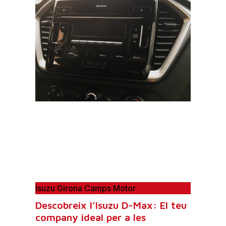
Isuzu Girona Camps Motor
Descobreix l’Isuzu D-Max: El teu
company ideal per a les