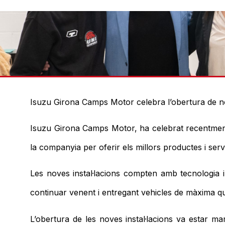
Isuzu Girona Camps Motor celebra l’obertura de no
Isuzu Girona Camps Motor, ha celebrat recentment 
la companyia per oferir els millors productes i serve
Les noves instal·lacions compten amb tecnologia
continuar venent i entregant vehicles de màxima qual
L’obertura de les noves instal·lacions va estar ma