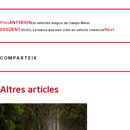
Prev
ANTERIOR
Els vehicles màgics de Camps Motor
Next
SEGÜENT
ISUZU, La marca que més creix en vehicle comercial
COMPARTEIX
Altres articles