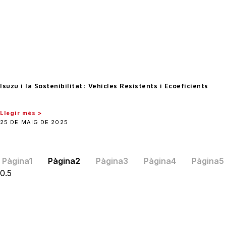
Isuzu i la Sostenibilitat: Vehicles Resistents i Ecoeficients
Llegir més >
25 DE MAIG DE 2025
Pàgina
1
Pàgina
2
Pàgina
3
Pàgina
4
Pàgina
5