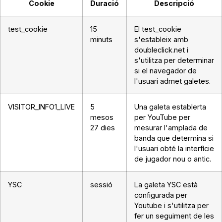
Cookie
Duració
Descripció
test_cookie
15
El test_cookie
minuts
s'estableix amb
doubleclick.net i
s'utilitza per determinar
si el navegador de
l'usuari admet galetes.
VISITOR_INFO1_LIVE
5
Una galeta establerta
mesos
per YouTube per
27 dies
mesurar l'amplada de
banda que determina si
l'usuari obté la interfície
de jugador nou o antic.
YSC
sessió
La galeta YSC està
configurada per
Youtube i s'utilitza per
fer un seguiment de les