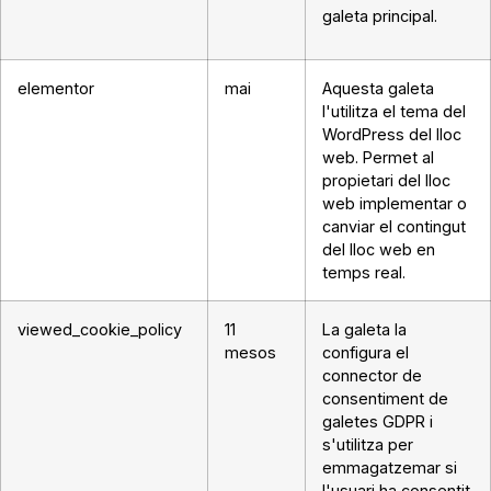
galeta principal.
elementor
mai
Aquesta galeta
l'utilitza el tema del
WordPress del lloc
web. Permet al
propietari del lloc
web implementar o
canviar el contingut
del lloc web en
temps real.
viewed_cookie_policy
11
La galeta la
mesos
configura el
connector de
consentiment de
galetes GDPR i
s'utilitza per
emmagatzemar si
l'usuari ha consentit