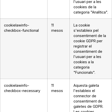
l'usuari per a les
cookies de la
categoria "Analítica".
cookielawinfo-
11
La cookie
checkbox-functional
mesos
s'estableix pel
consentiment de la
cookie GDPR per
registrar el
consentiment de
l'usuari per a les
cookies a la
categoria
"Funcionals".
cookielawinfo-
11
Aquesta galeta
checkbox-necessary
mesos
l'estableix el
connector de
consentiment de
galetes de GDPR.
Les cookies