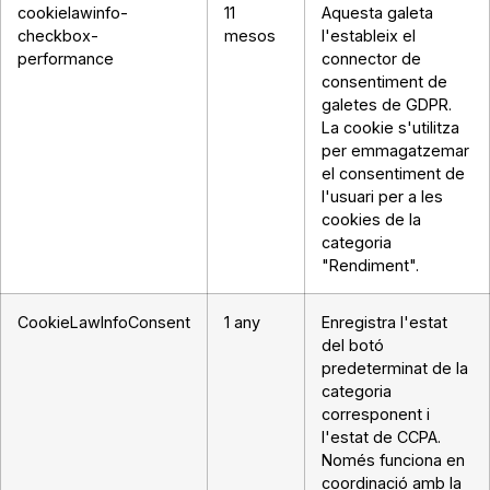
cookielawinfo-
11
Aquesta galeta
checkbox-
mesos
l'estableix el
performance
connector de
consentiment de
galetes de GDPR.
La cookie s'utilitza
per emmagatzemar
el consentiment de
l'usuari per a les
cookies de la
categoria
"Rendiment".
CookieLawInfoConsent
1 any
Enregistra l'estat
del botó
predeterminat de la
categoria
corresponent i
l'estat de CCPA.
Només funciona en
coordinació amb la