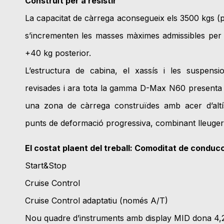
Construït per a resistir
La capacitat de càrrega aconsegueix els 3500 kgs (
s’incrementen les masses màximes admissibles per e
+40 kg posterior.
L’estructura de cabina, el xassís i les suspensi
revisades i ara tota la gamma D-Max N60 presenta u
una zona de càrrega construïdes amb acer d’altís
punts de deformació progressiva, combinant lleuger
El costat plaent del treball: Comoditat de conduc
Start&Stop
Cruise Control
Cruise Control adaptatiu (només A/T)
Nou quadre d’instruments amb display MID dona 4,