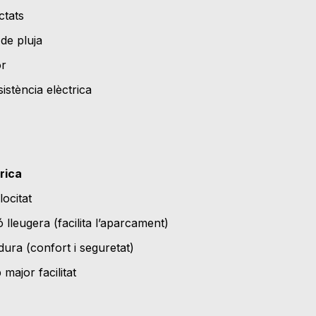
ctats
de pluja
or
istència elèctrica
rica
ocitat
ó lleugera (facilita l’aparcament)
 dura (confort i seguretat)
major facilitat