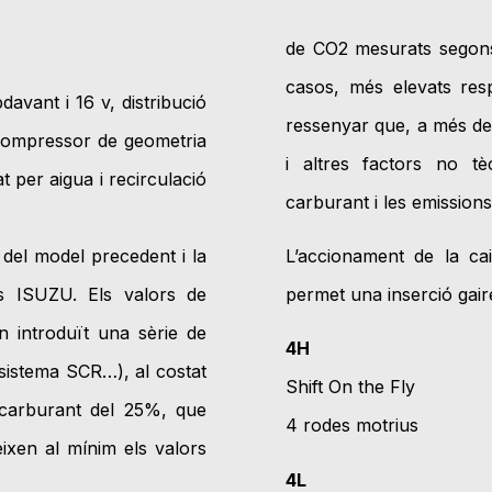
de CO2 mesurats segons
casos, més elevats res
davant i 16 v, distribució
ressenyar que, a més de
ocompressor de geometria
i altres factors no t
t per aigua i recirculació
carburant i les emission
del model precedent i la
L’accionament de la ca
rs ISUZU. Els valors de
permet una inserció gair
n introduït una sèrie de
4H
 sistema SCR…), al costat
Shift On the Fly
 carburant del 25%, que
4 rodes motrius
eixen al mínim els valors
4L