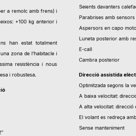
Seients davanters calefa
per a remolc amb frens) i
Parabrises amb sensors 
ixos: +100 kg anterior i
Aspersors en capo mot
Luneta posterior amb res
ons han estat totalment
E-call
na zona de l’habitacle i
Cambra posterior
sima resistència i nous
esa i robustesa.
Direcció assistida elèct
Optimitzada segons la vel
ció
A baixa velocitat: direcci
A alta velocitat: direcció
El volant es redreça amb 
Sense manteniment
2″