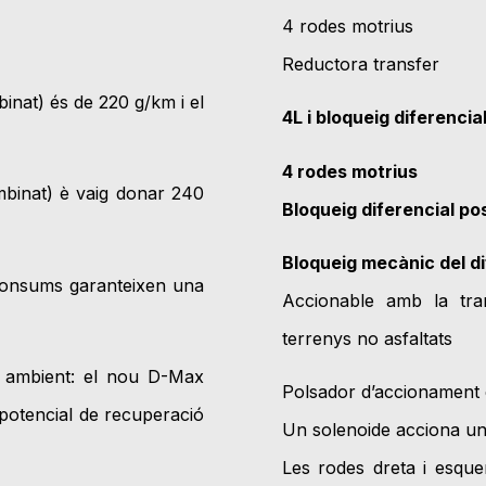
4 rodes motrius
Reductora transfer
inat) és de 220 g/km i el
4L i bloqueig diferencia
4 rodes motrius
mbinat) è vaig donar 240
Bloqueig diferencial po
Bloqueig mecànic del di
s consums garanteixen una
Accionable amb la tra
terrenys no asfaltats
 ambient: el nou D-Max
Polsador d’accionament 
 potencial de recuperació
Un solenoide acciona un
Les rodes dreta i esque