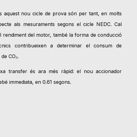
 aquest nou cicle de prova són per tant, en molts
pecte als mesuraments segons el cicle NEDC. Cal
l rendiment del motor, també la forma de conducció
ècnics contribueixen a determinar el consum de
s de CO₂.
ixa transfer és ara més ràpid: el nou accionador
ebé immediata, en 0.61 segons.