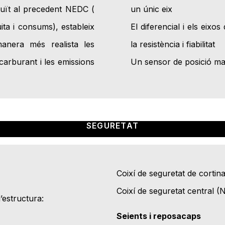
tuït al precedent NEDC (
un únic eix
ta i consums), estableix
El diferencial i els eixo
anera més realista les
la resistència i fiabilitat
carburant i les emissions
Un sensor de posició man
SEGURETAT
Coixí de seguretat de cortina
Coixí de seguretat central 
l’estructura:
Seients i reposacaps