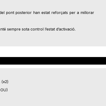
s del pont posterior han estat reforçats per a millorar
té sempre sota control l’estat d’activació.
 (x2)
(NOU)