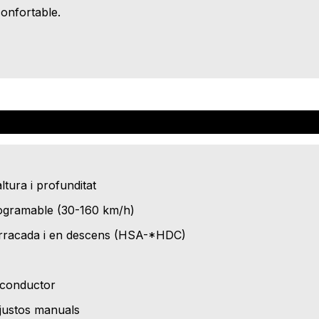
onfortable.
ltura i profunditat
programable (30-160 km/h)
arracada i en descens (HSA-*HDC)
 conductor
ajustos manuals