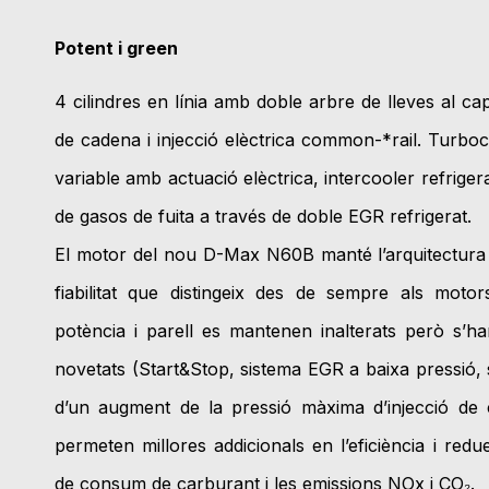
Potent i green
4 cilindres en línia amb doble arbre de lleves al cap
de cadena i injecció elèctrica common-*rail. Turb
variable amb actuació elèctrica, intercooler refrigera
de gasos de fuita a través de doble EGR refrigerat.
El motor del nou D-Max N60B manté l’arquitectura 
fiabilitat que distingeix des de sempre als moto
potència i parell es mantenen inalterats però s’ha
novetats (Start&Stop, sistema EGR a baixa pressió,
d’un augment de la pressió màxima d’injecció de
permeten millores addicionals en l’eficiència i redu
de consum de carburant i les emissions NOx i CO₂.